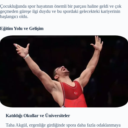
Çocukluğunda spor hayatının önemli bir parçası haline geldi ve çok
geçmeden güreşe ilgi duydu ve bu spordaki gelecekteki kariyerinin
başlangıcı oldu.
Eğitim Yolu ve Gelişim
Katıldığı Okullar ve Üniversiteler
Taha Akgül, ergenliğe girdiğinde spora daha fazla odaklanmaya