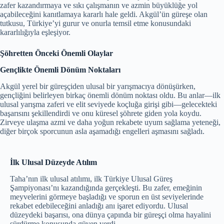
zafer kazandırmaya ve sıkı çalışmanın ve azmin büyüklüğe yol
açabileceğini kanıtlamaya kararlı hale geldi. Akgül’ün güreşe olan
tutkusu, Türkiye’yi gurur ve onurla temsil etme konusundaki
kararlılığıyla eşleşiyor.
Şöhretten Önceki Önemli Olaylar
Gençlikte Önemli Dönüm Noktaları
Akgül yerel bir güreşçiden ulusal bir yarışmacıya dönüşürken,
gençliğini belirleyen birkaç önemli dönüm noktası oldu. Bu anlar—ilk
ulusal yarışma zaferi ve elit seviyede koçluğa girişi gibi—gelecekteki
başarısını şekillendirdi ve onu küresel şöhrete giden yola koydu.
Zirveye ulaşma azmi ve daha yoğun rekabete uyum sağlama yeteneği,
diğer birçok sporcunun asla aşamadığı engelleri aşmasını sağladı.
İlk Ulusal Düzeyde Atılım
Taha’nın ilk ulusal atılımı, ilk Türkiye Ulusal Güreş
Şampiyonası’nı kazandığında gerçekleşti. Bu zafer, emeğinin
meyvelerini görmeye başladığı ve sporun en üst seviyelerinde
rekabet edebileceğini anladığı anı işaret ediyordu. Ulusal
düzeydeki başarısı, ona dünya çapında bir güreşçi olma hayalini
sürdürme konusunda güven verdi.