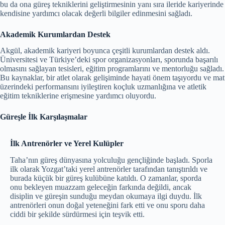
bu da ona güreş tekniklerini geliştirmesinin yanı sıra ileride kariyerinde
kendisine yardımcı olacak değerli bilgiler edinmesini sağladı.
Akademik Kurumlardan Destek
Akgül, akademik kariyeri boyunca çeşitli kurumlardan destek aldı.
Üniversitesi ve Türkiye’deki spor organizasyonları, sporunda başarılı
olmasını sağlayan tesisleri, eğitim programlarını ve mentorluğu sağladı.
Bu kaynaklar, bir atlet olarak gelişiminde hayati önem taşıyordu ve mat
üzerindeki performansını iyileştiren koçluk uzmanlığına ve atletik
eğitim tekniklerine erişmesine yardımcı oluyordu.
Güreşle İlk Karşılaşmalar
İlk Antrenörler ve Yerel Kulüpler
Taha’nın güreş dünyasına yolculuğu gençliğinde başladı. Sporla
ilk olarak Yozgat’taki yerel antrenörler tarafından tanıştırıldı ve
burada küçük bir güreş kulübüne katıldı. O zamanlar, sporda
onu bekleyen muazzam geleceğin farkında değildi, ancak
disiplin ve güreşin sunduğu meydan okumaya ilgi duydu. İlk
antrenörleri onun doğal yeteneğini fark etti ve onu sporu daha
ciddi bir şekilde sürdürmesi için teşvik etti.