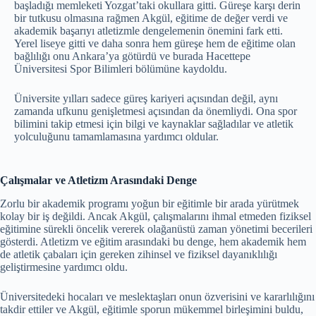
başladığı memleketi Yozgat’taki okullara gitti. Güreşe karşı derin
bir tutkusu olmasına rağmen Akgül, eğitime de değer verdi ve
akademik başarıyı atletizmle dengelemenin önemini fark etti.
Yerel liseye gitti ve daha sonra hem güreşe hem de eğitime olan
bağlılığı onu Ankara’ya götürdü ve burada Hacettepe
Üniversitesi Spor Bilimleri bölümüne kaydoldu.
Üniversite yılları sadece güreş kariyeri açısından değil, aynı
zamanda ufkunu genişletmesi açısından da önemliydi. Ona spor
bilimini takip etmesi için bilgi ve kaynaklar sağladılar ve atletik
yolculuğunu tamamlamasına yardımcı oldular.
Çalışmalar ve Atletizm Arasındaki Denge
Zorlu bir akademik programı yoğun bir eğitimle bir arada yürütmek
kolay bir iş değildi. Ancak Akgül, çalışmalarını ihmal etmeden fiziksel
eğitimine sürekli öncelik vererek olağanüstü zaman yönetimi becerileri
gösterdi. Atletizm ve eğitim arasındaki bu denge, hem akademik hem
de atletik çabaları için gereken zihinsel ve fiziksel dayanıklılığı
geliştirmesine yardımcı oldu.
Üniversitedeki hocaları ve meslektaşları onun özverisini ve kararlılığını
takdir ettiler ve Akgül, eğitimle sporun mükemmel birleşimini buldu,