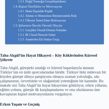
Doğal Yeteneğin Gerçekleştirilmesi
Kişisel Özellikler ve Motivasyon
Matın Dışındaki Kişilik
Ailenin ve Mentorların Büyümesindeki Rolü
Ülkesini Temsil Etme Motivasyonu
Şöhretten Önceki Önemli Olaylar
Gençlikte Önemli Dönüm Noktaları
İlk Ulusal Düzeyde Atılım
Amatörden Elit Statüye Geçiş
Taha Akgül’ün Hayat Hikayesi – Köy Köklerinden Küresel
Şöhrete
Taha Akgül, güreşteki ustalığı ve küresel başarılarıyla tanınan
Türkiye’nin en ünlü sporcularından biridir. Türkiye’deki mütevazı bir
köyden güreşte dünya şampiyonu olmaya uzanan yolculuğu, sıkı
çalışmasının, özverisinin ve olağanüstü yeteneğinin bir kanıtıdır. Bu
makale sizi Taha Akgül’ün hayat hikayesine götürüyor, erken yıllarını,
eğitim yolunu, güreşle ilk karşılaşmalarını ve onu uluslararası üne
kavuşturan kişisel motivasyonlarını vurguluyor.
Erken Yaşam ve Geçmiş